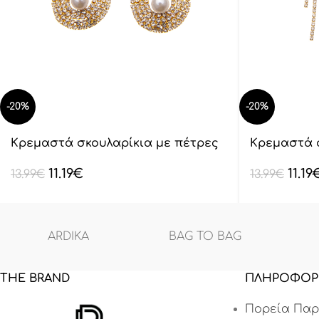
-20%
-20%
Κρεμαστά σκουλαρίκια με πέτρες
Κρεμαστά 
lyod 6-18-1
lyod 6-21
11.19
€
11.19
13.99
€
13.99
€
ARDIKA
BAG TO BAG
THE BRAND
ΠΛΗΡΟΦΟΡ
Πορεία Παρ