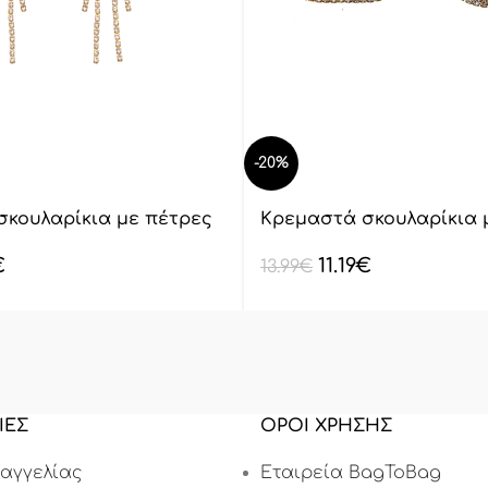
-20%
σκουλαρίκια με πέτρες
Κρεμαστά σκουλαρίκια 
lyod 7-5-1
€
11.19
€
13.99
€
ΙΕΣ
ΟΡΟΙ ΧΡΗΣΗΣ
αγγελίας
Εταιρεία BagToBag