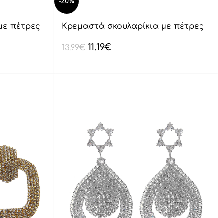
-20%
με πέτρες
Κρεμαστά σκουλαρίκια με πέτρες
lyod 6-16
11.19
€
13.99
€