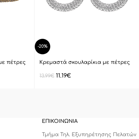
-20%
με πέτρες
Κρεμαστά σκουλαρίκια με πέτρες
lyod 7-6
11.19
€
13.99
€
ΕΠΙΚΟΙΝΩΝΙΑ
Τμήμα Τηλ. Εξυπηρέτησης Πελατών