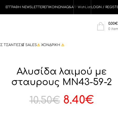
ΕΓΓΡΑΦΗ NEWSLETTER
ΕΠΙΚΟΙΝΩΝΙΑ
Q&A
♡
WishList
LOGIN / REGIST
0.00
€
0
ite
ΕΣ ΤΣΑΝΤΕΣ
🛒 SALES
⚠
ΧΟΝΔΡΙΚΗ
⚠
Αλυσίδα λαιμού με
σταυρους MN43-59-2
8.40
€
10.50
€