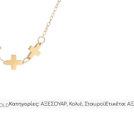
Κατηγορίες:
ΑΞΕΣΟΥΑΡ
,
Κολιέ
,
Σταυροί
Ετικέτα:
ΑΞ
GOLD