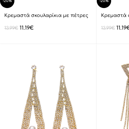
-20%
-20%
Κρεμαστά σκουλαρίκια με πέτρες
Κρεμαστά 
lyod 6-10-1
lyod 6-14-1
11.19
€
11.19
13.99
€
13.99
€