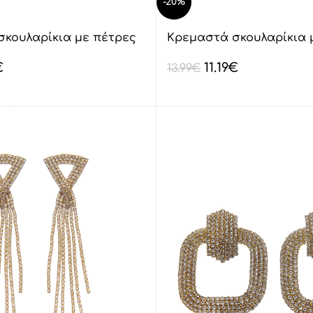
-20%
σκουλαρίκια με πέτρες
Κρεμαστά σκουλαρίκια 
lyod 6-13-1
€
11.19
€
13.99
€