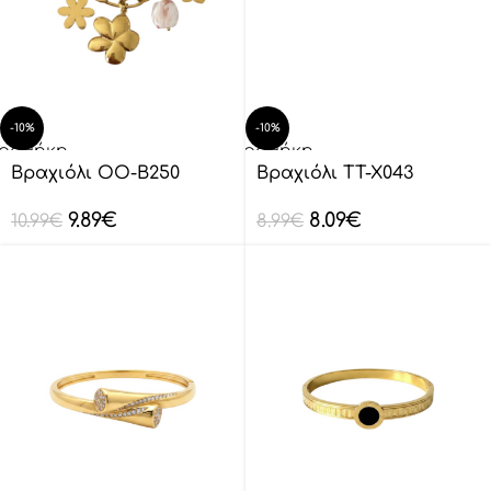
-10%
-10%
οσθήκη
Προσθήκη
ο
στο
Βραχιόλι OO-B250
Βραχιόλι TT-X043
λάθι
καλάθι
9.89
€
8.09
€
10.99
€
8.99
€