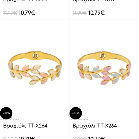
λάθι
καλάθι
10.79
€
10.79
€
11.99
€
11.99
€
-10%
-10%
οσθήκη
Προσθήκη
ο
στο
Βραχιόλι TT-X264
Βραχιόλι TT-X264
λάθι
καλάθι