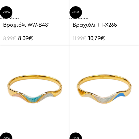
-10%
-10%
οσθήκη
Προσθήκη
ο
στο
Βραχιόλι WW-B431
Βραχιόλι TT-X265
λάθι
καλάθι
8.09
€
10.79
€
8.99
€
11.99
€
-10%
-10%