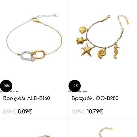
-10%
-10%
οσθήκη
Προσθήκη
ο
στο
Βραχιόλι ALD-B160
Βραχιόλι OO-B280
λάθι
καλάθι
8.09
€
10.79
€
8.99
€
11.99
€