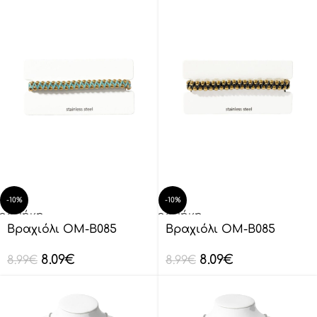
-10%
-10%
οσθήκη
Προσθήκη
ο
στο
Βραχιόλι OM-B085
Βραχιόλι OM-B085
λάθι
καλάθι
8.09
€
8.09
€
8.99
€
8.99
€