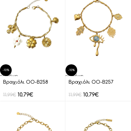
-10%
-10%
οσθήκη
Προσθήκη
ο
στο
Βραχιόλι OO-B258
Βραχιόλι OO-B257
λάθι
καλάθι
10.79
€
10.79
€
11.99
€
11.99
€