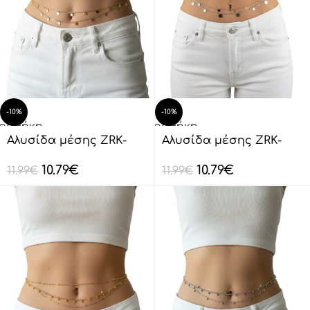
-10%
-10%
οσθήκη
Προσθήκη
ο
στο
Αλυσίδα μέσης ZRK-
Αλυσίδα μέσης ZRK-
λάθι
καλάθι
YL0002
YL0002
10.79
€
10.79
€
11.99
€
11.99
€