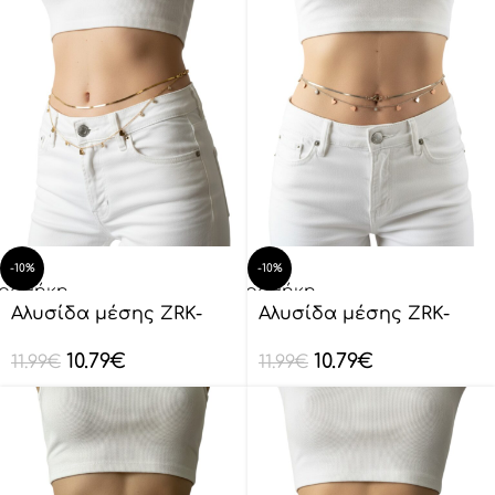
-10%
-10%
οσθήκη
Προσθήκη
ο
στο
Αλυσίδα μέσης ZRK-
Αλυσίδα μέσης ZRK-
λάθι
καλάθι
YL0003
YL0003
10.79
€
10.79
€
11.99
€
11.99
€