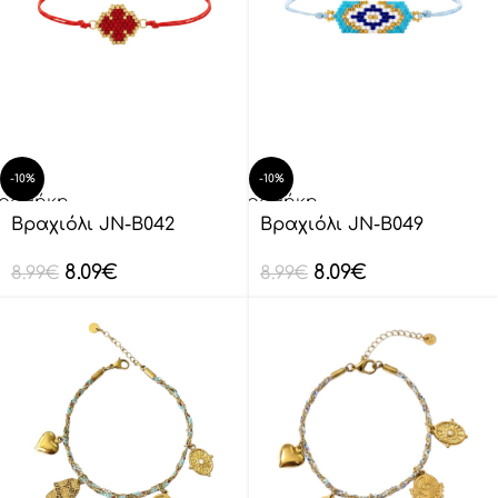
-10%
-10%
οσθήκη
Προσθήκη
ο
στο
Βραχιόλι JN-B042
Βραχιόλι JN-B049
λάθι
καλάθι
8.09
€
8.09
€
8.99
€
8.99
€