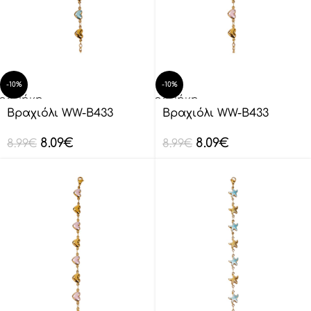
-10%
-10%
οσθήκη
Προσθήκη
ο
στο
Βραχιόλι WW-B433
Βραχιόλι WW-B433
λάθι
καλάθι
8.09
€
8.09
€
8.99
€
8.99
€