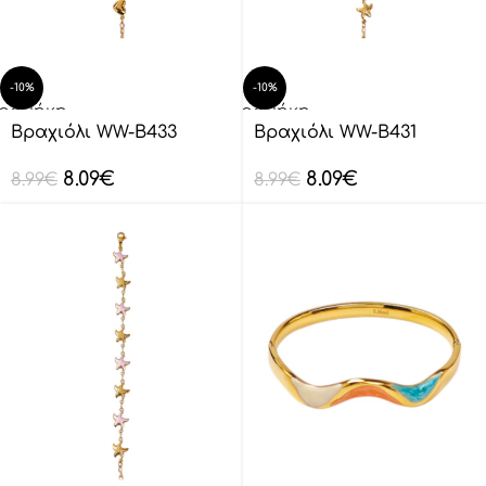
-10%
-10%
οσθήκη
Προσθήκη
ο
στο
Βραχιόλι WW-B433
Βραχιόλι WW-B431
λάθι
καλάθι
8.09
€
8.09
€
8.99
€
8.99
€