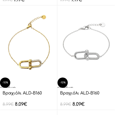
-10%
-10%
οσθήκη
Προσθήκη
ο
στο
Βραχιόλι ALD-B160
Βραχιόλι ALD-B160
λάθι
καλάθι
8.09
€
8.09
€
8.99
€
8.99
€