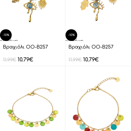
-10%
-10%
οσθήκη
Προσθήκη
ο
στο
Βραχιόλι OO-B257
Βραχιόλι OO-B257
λάθι
καλάθι
10.79
€
10.79
€
11.99
€
11.99
€