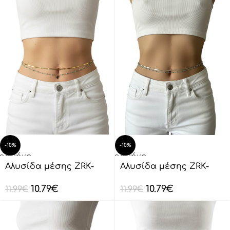
-10%
-10%
οσθήκη
Προσθήκη
ο
στο
Αλυσίδα μέσης ZRK-
Αλυσίδα μέσης ZRK-
λάθι
καλάθι
YL0001
YL0001
10.79
€
10.79
€
11.99
€
11.99
€