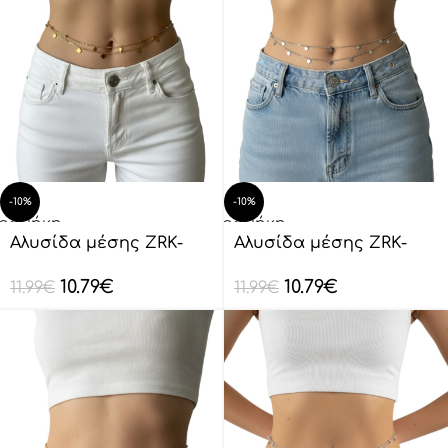
-10%
-10%
οσθήκη
Προσθήκη
ο
στο
Αλυσίδα μέσης ZRK-
Αλυσίδα μέσης ZRK-
λάθι
καλάθι
YL0005
YL0005
10.79
€
10.79
€
11.99
€
11.99
€