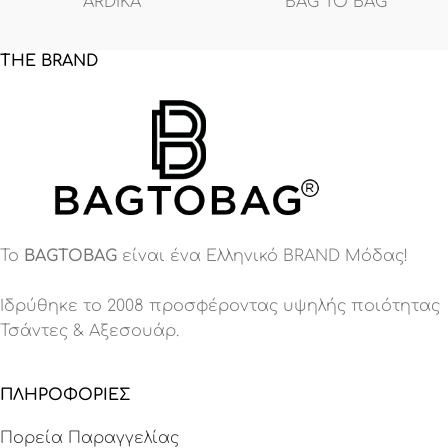
ARDIKA
BAG TO BAG
THE BRAND
Το
BAGTOBAG
είναι ένα Eλληνικό BRAND Μόδας!
Ιδρύθηκε το 2008 προσφέροντας υψηλής ποιότητας
Τσάντες & Αξεσουάρ.
ΠΛΗΡΟΦΟΡΙΕΣ
Πορεία Παραγγελίας