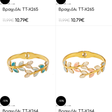
οσθήκη
Προσθήκη
ο
στο
Βραχιόλι TT-X265
Βραχιόλι TT-X265
λάθι
καλάθι
10.79
€
10.79
€
11.99
€
11.99
€
-10%
-10%
οσθήκη
Προσθήκη
ο
στο
Βραχιόλι TT-X264
Βραχιόλι TT-X264