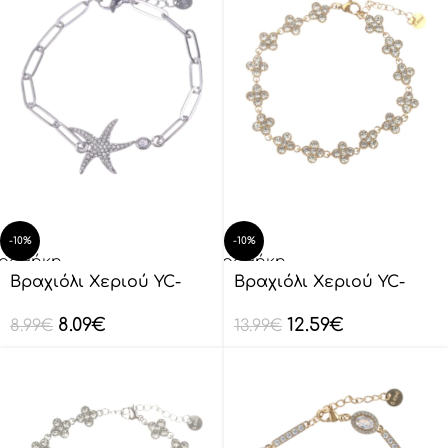
-10%
-10%
οσθήκη
Προσθήκη
ο
στο
Βραχιόλι Xεριού YC-
Βραχιόλι Xεριού YC-
λάθι
καλάθι
SL0015
SL0011
8.09
€
12.59
€
8.99
€
13.99
€