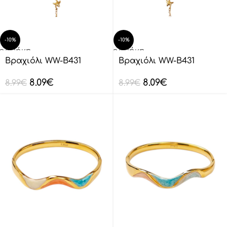
-10%
-10%
οσθήκη
Προσθήκη
ο
στο
Βραχιόλι WW-B431
Βραχιόλι WW-B431
λάθι
καλάθι
8.09
€
8.09
€
8.99
€
8.99
€