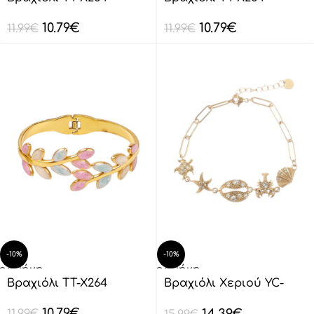
λάθι
καλάθι
10.79
€
10.79
€
11.99
€
11.99
€
-10%
-10%
οσθήκη
Προσθήκη
ο
στο
Βραχιόλι TT-X264
Βραχιόλι Xεριού YC-
λάθι
καλάθι
SL0019
10.79
€
14.39
€