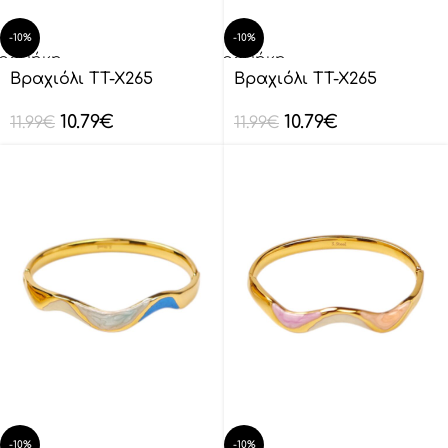
-10%
-10%
οσθήκη
Προσθήκη
ο
στο
Βραχιόλι TT-X265
Βραχιόλι TT-X265
λάθι
καλάθι
10.79
€
10.79
€
11.99
€
11.99
€
-10%
-10%