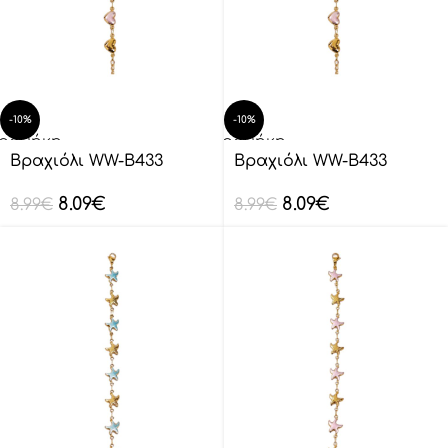
-10%
-10%
οσθήκη
Προσθήκη
ο
στο
Βραχιόλι WW-B433
Βραχιόλι WW-B433
λάθι
καλάθι
8.09
€
8.09
€
8.99
€
8.99
€