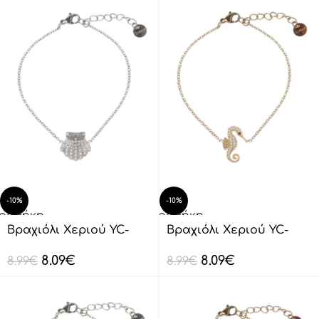
-10%
-10%
οσθήκη
Προσθήκη
ο
στο
Βραχιόλι Xεριού YC-
Βραχιόλι Xεριού YC-
λάθι
καλάθι
SL0016
SL0018
8.09
€
8.09
€
8.99
€
8.99
€