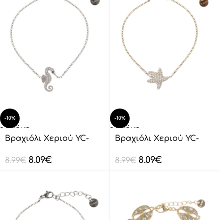
-10%
-10%
οσθήκη
Προσθήκη
ο
στο
Βραχιόλι Xεριού YC-
Βραχιόλι Xεριού YC-
λάθι
καλάθι
SL0018
SL0017
8.09
€
8.09
€
8.99
€
8.99
€