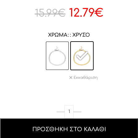
12.79
€
15.99
€
ΧΡΏΜΑ
: ΧΡΥΣΌ
Εκκαθάριση
ΠΡΟΣΘΉΚΗ ΣΤΟ ΚΑΛΆΘΙ