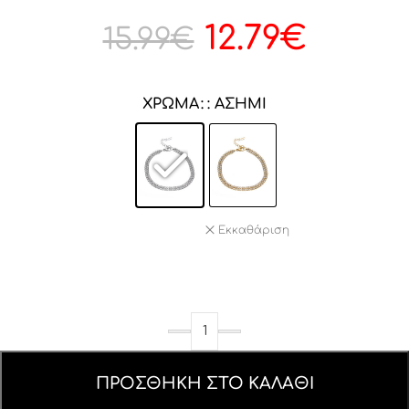
12.79
€
15.99
€
ΧΡΏΜΑ
: ΑΣΗΜΊ
Εκκαθάριση
ΠΡΟΣΘΉΚΗ ΣΤΟ ΚΑΛΆΘΙ