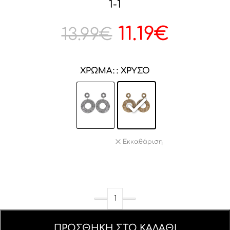
1-1
11.19
€
13.99
€
ΧΡΏΜΑ
: ΧΡΥΣΌ
Εκκαθάριση
ΠΡΟΣΘΉΚΗ ΣΤΟ ΚΑΛΆΘΙ