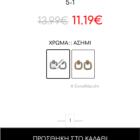
5-1
11.19
€
13.99
€
ΧΡΏΜΑ
: ΑΣΗΜΊ
Εκκαθάριση
ΠΡΟΣΘΉΚΗ ΣΤΟ ΚΑΛΆΘΙ