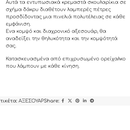
Αυτά τα εντυπωσιακά κρεμαστά σκουλαρίκια σε
σχήμα δάκρυ διαθέτουν λαμπερές πέτρες
προσδίδοντας μια πινελιά πολυτέλειας σε κάθε
εμφάνιση.
Ένα κομψό και διαχρονικό αξεσουάρ, θα
αναδείξει την θηλυκότητα και την κομψότητά
σας.
Κατασκευασμένα από επιχρυσωμένο ορείχαλκο
που λάμπουν με κάθε κίνηση.
Ιδανικά για: Βραδινές εξόδους και ειδικές
περιστάσεις
Ακολουθούν ορισμένες προτάσεις για το πώς να
τικέτα:
ΑΞΕΣΟΥΑΡ
Share:
φορέσετε τα σκουλαρίκια:
Φορέστε τα με ένα απλό μαύρο φόρεμα για μια
κομψή και μινιμαλιστική εμφάνιση.