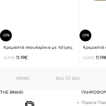
-20%
-20%
Κρεμαστά σκουλαρίκια με πέτρες
Κρεμαστά 
lyod 7-5-1
lyod 7-5-1
11.19
€
11.19
13.99
€
13.99
€
ARDIKA
BAG TO BAG
THE BRAND
ΠΛΗΡΟΦΟΡ
Πορεία Παρ