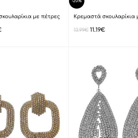
-20%
σκουλαρίκια με πέτρες
Κρεμαστά σκουλαρίκια 
lyod 6-18-1
€
11.19
€
13.99
€