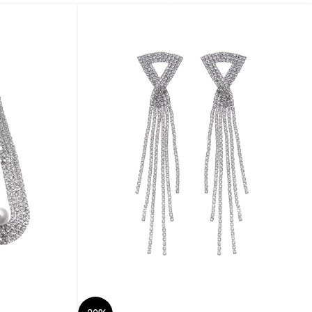
Συνδυάστε τα με ένα εντυπωσιακό κολιέ για μια
πιο επίσημη εμφάνιση.
Επιπλέον:
Τα σκουλαρίκια έρχονται σε ένα κομψό κουτί
δώρου.