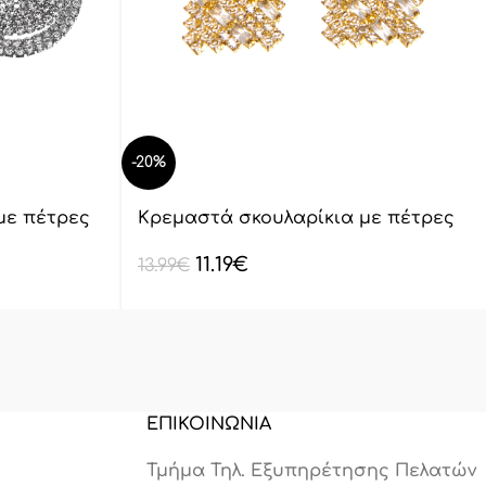
-20%
με πέτρες
Κρεμαστά σκουλαρίκια με πέτρες
lyod 7-10-1
11.19
€
13.99
€
ΕΠΙΚΟΙΝΩΝΙΑ
Τμήμα Τηλ. Εξυπηρέτησης Πελατών