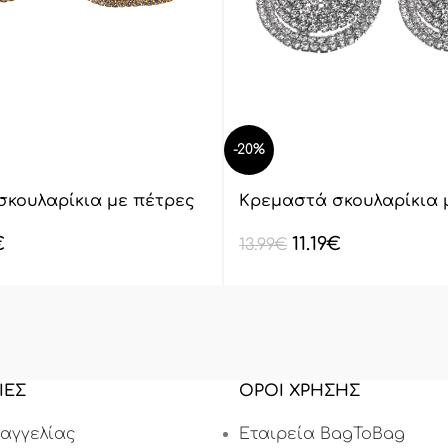
-20%
σκουλαρίκια με πέτρες
Κρεμαστά σκουλαρίκια 
lyod 7-9-1
€
11.19
€
13.99
€
ΙΕΣ
ΟΡΟΙ ΧΡΗΣΗΣ
αγγελίας
Εταιρεία BagToBag