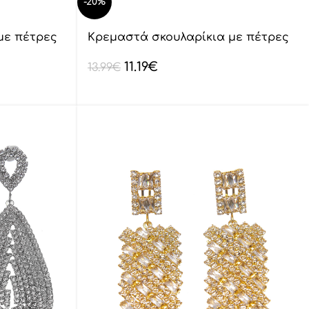
-20%
με πέτρες
Κρεμαστά σκουλαρίκια με πέτρες
lyod 6-21
11.19
€
13.99
€