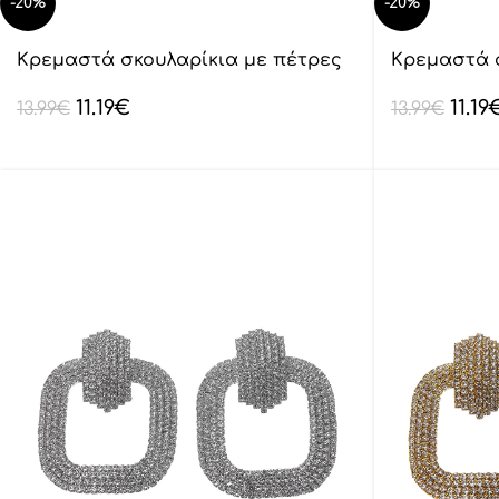
-20%
-20%
Κρεμαστά σκουλαρίκια με πέτρες
Κρεμαστά 
lyod 6-11-3
lyod 6-14-1
11.19
€
11.19
13.99
€
13.99
€