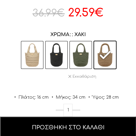
29.59
€
36.99
€
ΧΡΏΜΑ
: ΧΑΚΊ
Εκκαθάριση
•
Πλάτος: 16 cm
•
Μήκος: 34 cm
•
Ύψος: 28 cm
ΠΡΟΣΘΉΚΗ ΣΤΟ ΚΑΛΆΘΙ