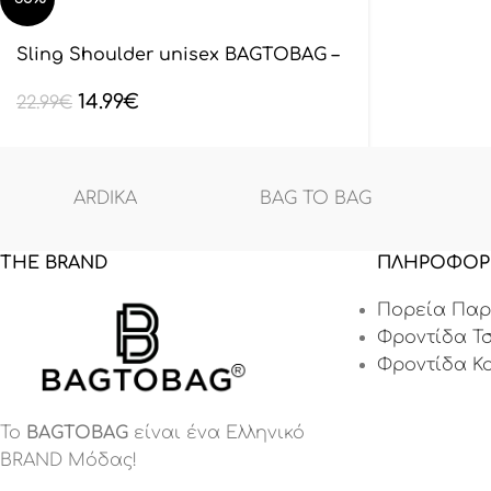
Sling Shoulder unisex BAGTOBAG –
Μαύρο BL132801
14.99
€
22.99
€
ARDIKA
BAG TO BAG
THE BRAND
ΠΛΗΡΟΦΟΡ
Πορεία Παρ
Φροντίδα Τ
Φροντίδα Κ
Το
BAGTOBAG
είναι ένα Eλληνικό
BRAND Μόδας!