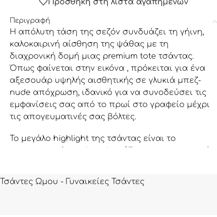
Προσθήκη στη λίστα αγαπημένων
Περιγραφή
Η απόλυτη τάση της σεζόν συνδυάζει τη γήινη,
καλοκαιρινή αίσθηση της ψάθας με τη
διαχρονική δομή μιας premium tote τσάντας.
Όπως φαίνεται στην εικόνα , πρόκειται για ένα
αξεσουάρ υψηλής αισθητικής σε γλυκιά μπεζ-
nude απόχρωση, ιδανικό για να συνοδεύσει τις
εμφανίσεις σας από το πρωί στο γραφείο μέχρι
τις απογευματινές σας βόλτες.
Το μεγάλο highlight της τσάντας είναι το
εντυπωσιακό
patchwork σχέδιο
στην μπροστινή
όψη. Εναλλάσσει τετράγωνα τμήματα από λείο
τεχνικό δέρμα με ανάγλυφα, χειροποίητης
Τσάντες Ωμου - Γυναικείες Τσάντες
αισθητικής πλεκτά τετράγωνα (crochet στυλ) που
θυμίζουν raffia, ενώ όλα τα κομμάτια ενώνονται
μεταξύ τους με περίτεχνες πλεκτές εξώραφες.