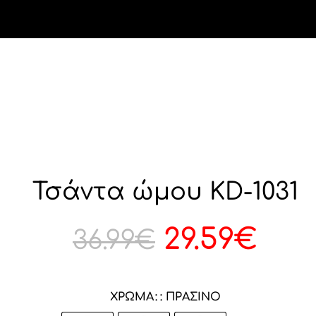
Τσάντα ώμου KD-1031
29.59
€
36.99
€
ΧΡΏΜΑ
: ΠΡΆΣΙΝΟ