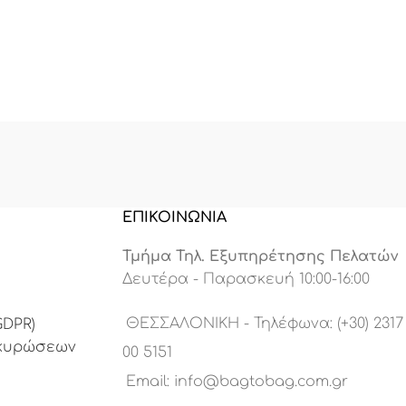
Χερούλια:
Σταθερά, διπλά δερμάτινα χερούλια
με προσεγμένο γαζί για μέγιστη αντοχή στο
βάρος.
Αξεσουάρ:
Αποσπώμενο ασημί μεταλλικό charm-
μπρελόκ με αλυσίδα και λογότυπο “B”.
Χρώμα:
Φυσικό Μπεζ / Nude – ο απόλυτος
πασπαρτού τόνος για την άνοιξη και το
καλοκαίρι.
ΕΠΙΚΟΙΝΩΝΙΑ
Στυλ:
Urban Safari, Casual-chic, Office-ready.
Τμήμα Τηλ. Εξυπηρέτησης Πελατών
Δευτέρα - Παρασκευή 10:00-16:00
ΘΕΣΣΑΛΟΝΙΚΗ - Τηλέφωνα: (+30) 2317
DPR)
Ακυρώσεων
00 5151
Email:
info@bagtobag.com.gr