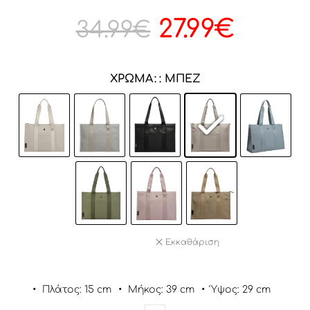
27.99
€
34.99
€
ΧΡΏΜΑ
: ΜΠΈΖ
Εκκαθάριση
•
Πλάτος: 15 cm
•
Μήκος: 39 cm
•
Ύψος: 29 cm