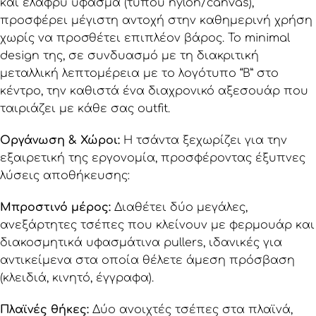
και ελαφρύ ύφασμα (τύπου nylon/canvas),
προσφέρει μέγιστη αντοχή στην καθημερινή χρήση
χωρίς να προσθέτει επιπλέον βάρος. Το minimal
design της, σε συνδυασμό με τη διακριτική
μεταλλική λεπτομέρεια με το λογότυπο “B” στο
κέντρο, την καθιστά ένα διαχρονικό αξεσουάρ που
ταιριάζει με κάθε σας outfit.
Οργάνωση & Χώροι:
Η τσάντα ξεχωρίζει για την
εξαιρετική της εργονομία, προσφέροντας έξυπνες
λύσεις αποθήκευσης:
Μπροστινό μέρος:
Διαθέτει δύο μεγάλες,
ανεξάρτητες τσέπες που κλείνουν με φερμουάρ και
διακοσμητικά υφασμάτινα pullers, ιδανικές για
αντικείμενα στα οποία θέλετε άμεση πρόσβαση
(κλειδιά, κινητό, έγγραφα).
Πλαϊνές θήκες:
Δύο ανοιχτές τσέπες στα πλαϊνά,