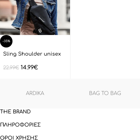
-35%
Sling Shoulder unisex
BAGTOBAG – Μαύρο
14.99
€
BL132801
22.99
€
ARDIKA
BAG TO BAG
THE BRAND
ΠΛΗΡΟΦΟΡΙΕΣ
ΟΡΟΙ ΧΡΗΣΗΣ