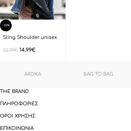
-35%
Sling Shoulder unisex
BAGTOBAG – Μαύρο
14.99
€
BL132801
22.99
€
ARDIKA
BAG TO BAG
THE BRAND
ΠΛΗΡΟΦΟΡΙΕΣ
ΟΡΟΙ ΧΡΗΣΗΣ
ΕΠΙΚΟΙΝΩΝΙΑ