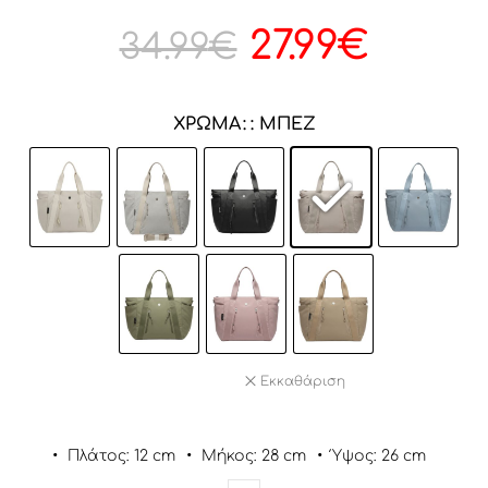
27.99
€
34.99
€
ΧΡΏΜΑ
: ΜΠΈΖ
Εκκαθάριση
•
Πλάτος: 12 cm
•
Μήκος: 28 cm
•
Ύψος: 26 cm