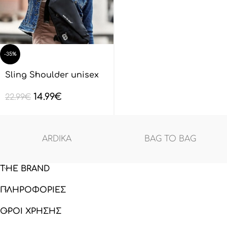
-35%
Sling Shoulder unisex
BAGTOBAG – Μαύρο
14.99
€
BL132801
22.99
€
ARDIKA
BAG TO BAG
THE BRAND
ΠΛΗΡΟΦΟΡΙΕΣ
ΟΡΟΙ ΧΡΗΣΗΣ