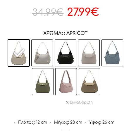
27.99
€
34.99
€
ΧΡΏΜΑ
: APRICOT
Εκκαθάριση
•
Πλάτος: 12 cm
•
Μήκος: 28 cm
•
Ύψος: 26 cm