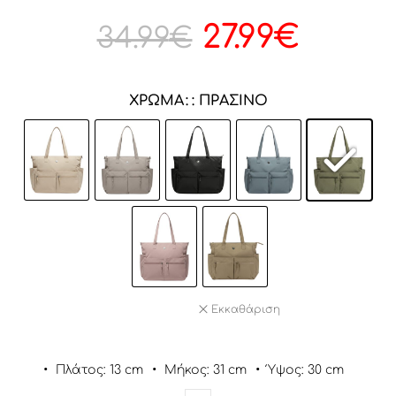
27.99
€
34.99
€
ΧΡΏΜΑ
: ΠΡΆΣΙΝΟ
Εκκαθάριση
•
Πλάτος: 13 cm
•
Μήκος: 31 cm
•
Ύψος: 30 cm