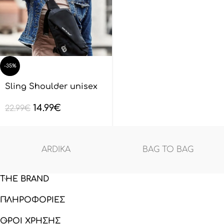
-35%
Sling Shoulder unisex
BAGTOBAG – Μαύρο
14.99
€
BL132801
22.99
€
ARDIKA
BAG TO BAG
THE BRAND
ΠΛΗΡΟΦΟΡΙΕΣ
ΟΡΟΙ ΧΡΗΣΗΣ