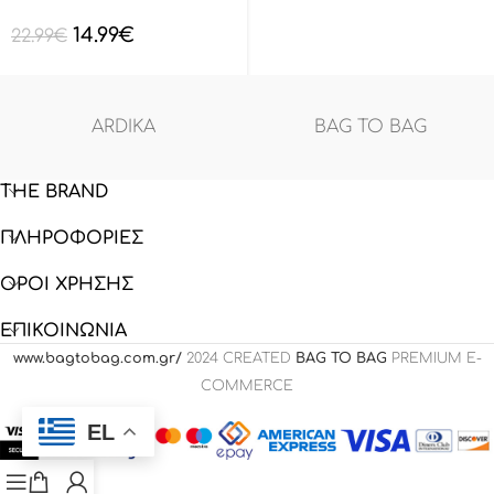
BAGTOBAG – Μαύρο
14.99
€
BL132801
22.99
€
ARDIKA
BAG TO BAG
THE BRAND
ΠΛΗΡΟΦΟΡΙΕΣ
ΟΡΟΙ ΧΡΗΣΗΣ
ΕΠΙΚΟΙΝΩΝΙΑ
www.bagtobag.com.gr/
2024 CREATED
BAG TO BAG
PREMIUM E-
COMMERCE
EL