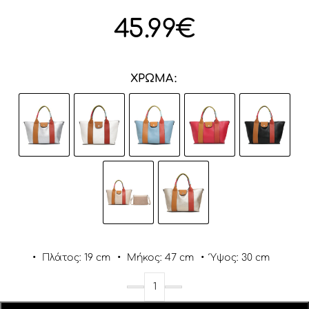
45.99
€
ΧΡΏΜΑ
•
Πλάτος: 19 cm
•
Μήκος: 47 cm
•
Ύψος: 30 cm