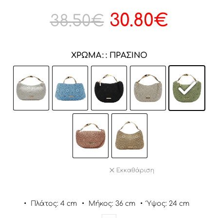
30.80
€
38.50
€
ΧΡΏΜΑ
: ΠΡΆΣΙΝΟ
Εκκαθάριση
•
Πλάτος: 4 cm
•
Μήκος: 36 cm
•
Ύψος: 24 cm