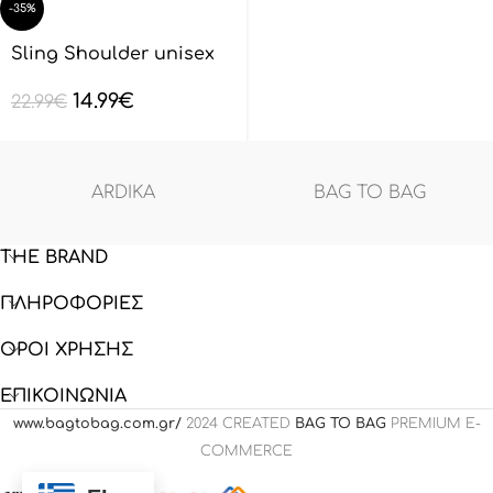
-35%
Sling Shoulder unisex
BAGTOBAG – Μαύρο
14.99
€
BL132801
22.99
€
ARDIKA
BAG TO BAG
THE BRAND
ΠΛΗΡΟΦΟΡΙΕΣ
ΟΡΟΙ ΧΡΗΣΗΣ
ΕΠΙΚΟΙΝΩΝΙΑ
www.bagtobag.com.gr/
2024 CREATED
BAG TO BAG
PREMIUM E-
COMMERCE