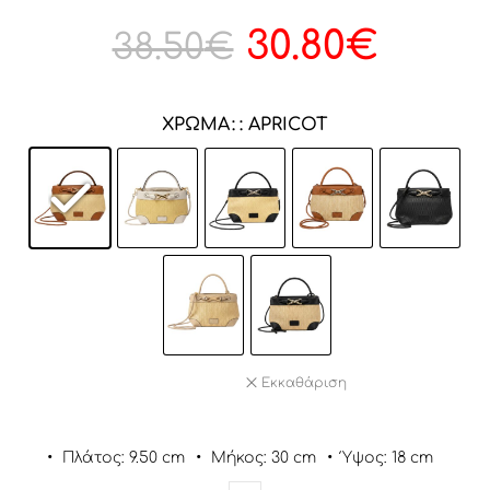
30.80
€
38.50
€
ΧΡΏΜΑ
: APRICOT
Εκκαθάριση
•
Πλάτος: 9.50 cm
•
Μήκος: 30 cm
•
Ύψος: 18 cm