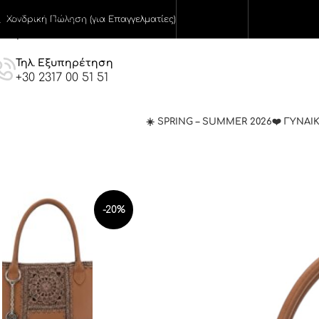
Skip to navigation
Χονδρική Πώληση (για Επαγγελματίες)
Skip to main content
Τηλ. Εξυπηρέτηση
+30 2317 00 51 51
☀️ SPRING – SUMMER 2026
❤️ ΓΥΝΑΙ
-20%