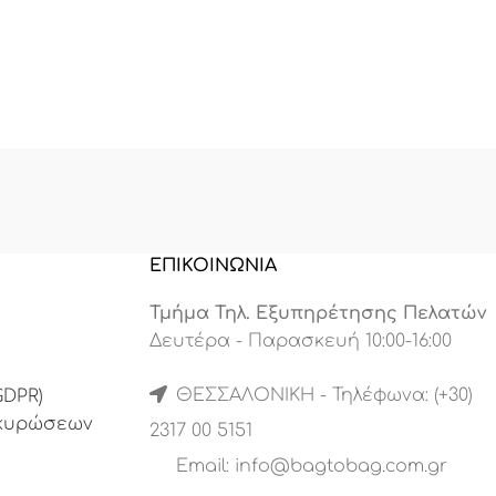
Χερούλια:
Σταθερά, διπλά δερμάτινα χερούλια
με προσεγμένο γαζί για μέγιστη αντοχή στο
βάρος.
Αξεσουάρ:
Αποσπώμενο ασημί μεταλλικό charm-
μπρελόκ με αλυσίδα και λογότυπο “B”.
Χρώμα:
Φυσικό Μπεζ / Nude – ο απόλυτος
πασπαρτού τόνος για την άνοιξη και το
καλοκαίρι.
ΕΠΙΚΟΙΝΩΝΙΑ
Στυλ:
Urban Safari, Casual-chic, Office-ready.
Τμήμα Τηλ. Εξυπηρέτησης Πελατών
Δευτέρα - Παρασκευή 10:00-16:00
ΘΕΣΣΑΛΟΝΙΚΗ - Τηλέφωνα: (+30)
DPR)
Ακυρώσεων
2317 00 5151
Email:
info@bagtobag.com.gr