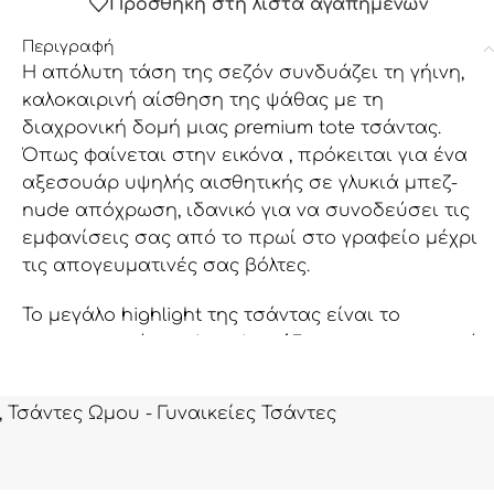
Προσθήκη στη λίστα αγαπημένων
Περιγραφή
Η απόλυτη τάση της σεζόν συνδυάζει τη γήινη,
καλοκαιρινή αίσθηση της ψάθας με τη
διαχρονική δομή μιας premium tote τσάντας.
Όπως φαίνεται στην εικόνα , πρόκειται για ένα
αξεσουάρ υψηλής αισθητικής σε γλυκιά μπεζ-
nude απόχρωση, ιδανικό για να συνοδεύσει τις
εμφανίσεις σας από το πρωί στο γραφείο μέχρι
τις απογευματινές σας βόλτες.
Το μεγάλο highlight της τσάντας είναι το
εντυπωσιακό
patchwork σχέδιο
στην μπροστινή
όψη. Εναλλάσσει τετράγωνα τμήματα από λείο
τεχνικό δέρμα με ανάγλυφα, χειροποίητης
,
Τσάντες Ωμου - Γυναικείες Τσάντες
αισθητικής πλεκτά τετράγωνα (crochet στυλ) που
θυμίζουν raffia, ενώ όλα τα κομμάτια ενώνονται
μεταξύ τους με περίτεχνες πλεκτές εξώραφες.