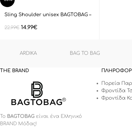
Sling Shoulder unisex BAGTOBAG –
Μαύρο BL132801
14.99
€
22.99
€
ARDIKA
BAG TO BAG
THE BRAND
ΠΛΗΡΟΦΟΡ
Πορεία Παρ
Φροντίδα Τ
Φροντίδα Κ
Το
BAGTOBAG
είναι ένα Eλληνικό
BRAND Μόδας!