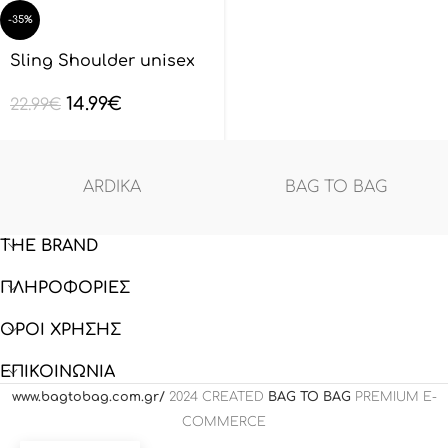
-35%
Sling Shoulder unisex
BAGTOBAG – Μαύρο
14.99
€
BL132801
22.99
€
ARDIKA
BAG TO BAG
THE BRAND
ΠΛΗΡΟΦΟΡΙΕΣ
ΟΡΟΙ ΧΡΗΣΗΣ
ΕΠΙΚΟΙΝΩΝΙΑ
www.bagtobag.com.gr/
2024 CREATED
BAG TO BAG
PREMIUM E-
COMMERCE