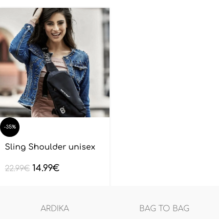
-35%
Sling Shoulder unisex
BAGTOBAG – Μαύρο
14.99
€
BL132801
22.99
€
ARDIKA
BAG TO BAG