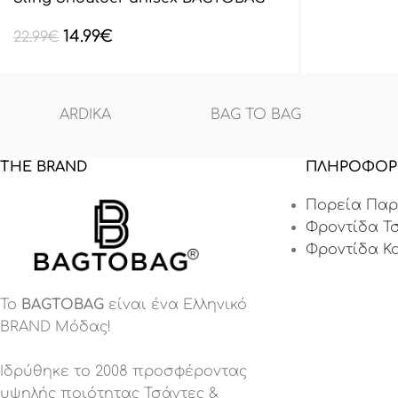
Μαύρο BL132801
14.99
€
22.99
€
ARDIKA
BAG TO BAG
THE BRAND
ΠΛΗΡΟΦΟΡ
Πορεία Παρ
Φροντίδα Τ
Φροντίδα Κ
Το
BAGTOBAG
είναι ένα Eλληνικό
BRAND Μόδας!
Ιδρύθηκε το 2008 προσφέροντας
υψηλής ποιότητας Τσάντες &