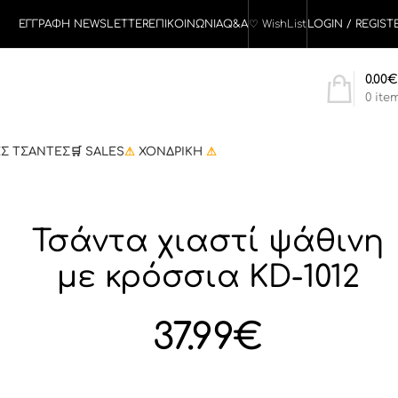
ΕΓΓΡΑΦΗ NEWSLETTER
ΕΠΙΚΟΙΝΩΝΙΑ
Q&A
♡
WishList
LOGIN / REGIST
0.00
€
0
ite
ΕΣ ΤΣΑΝΤΕΣ
🛒 SALES
⚠
ΧΟΝΔΡΙΚΗ
⚠
Τσάντα χιαστί ψάθινη
με κρόσσια KD-1012
37.99
€