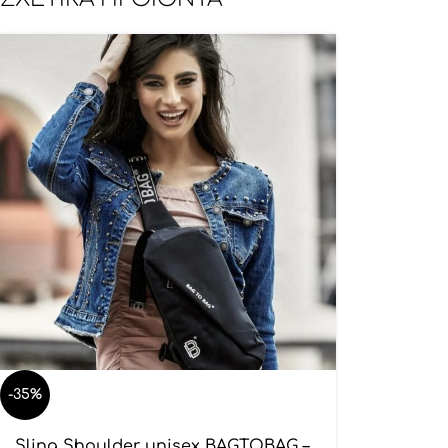
-35%
Sling Shoulder unisex BAGTOBAG –