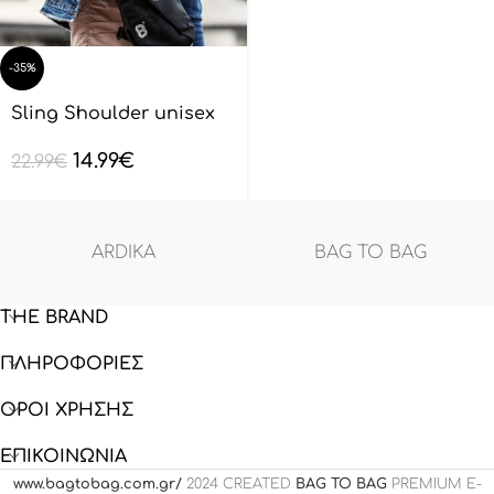
-35%
Sling Shoulder unisex
BAGTOBAG – Μαύρο
14.99
€
BL132801
22.99
€
ARDIKA
BAG TO BAG
THE BRAND
ΠΛΗΡΟΦΟΡΙΕΣ
ΟΡΟΙ ΧΡΗΣΗΣ
ΕΠΙΚΟΙΝΩΝΙΑ
www.bagtobag.com.gr/
2024 CREATED
BAG TO BAG
PREMIUM E-