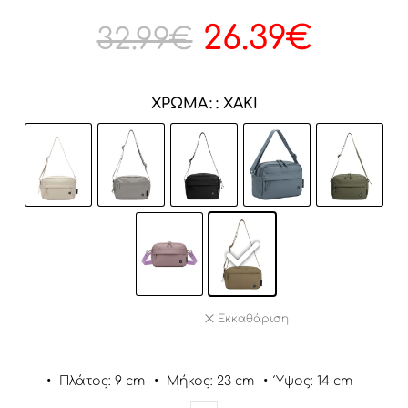
26.39
€
32.99
€
ΧΡΏΜΑ
: ΧΑΚΊ
Εκκαθάριση
•
Πλάτος: 9 cm
•
Μήκος: 23 cm
•
Ύψος: 14 cm