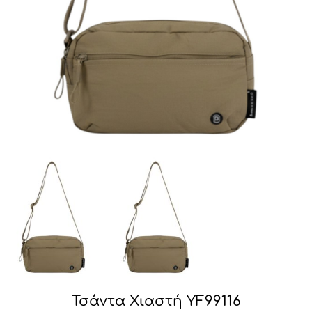
Τσάντα Χιαστή YF99116