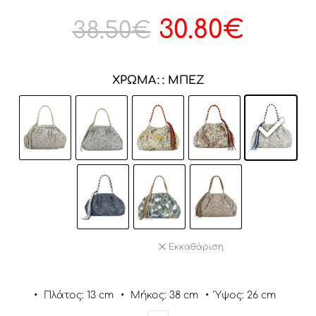
30.80
€
38.50
€
ΧΡΏΜΑ
: ΜΠΈΖ
Εκκαθάριση
•
Πλάτος: 13 cm
•
Μήκος: 38 cm
•
Ύψος: 26 cm