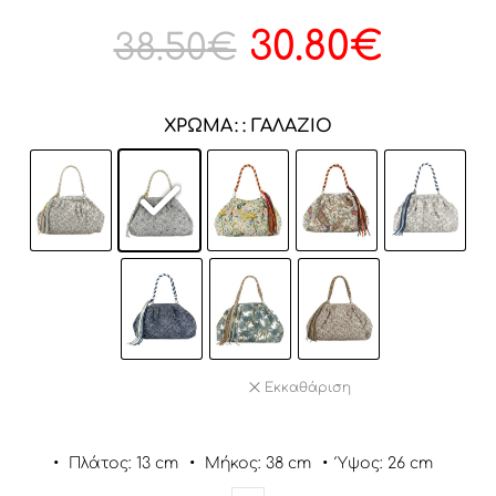
30.80
€
38.50
€
ΧΡΏΜΑ
: ΓΑΛΆΖΙΟ
Εκκαθάριση
•
Πλάτος: 13 cm
•
Μήκος: 38 cm
•
Ύψος: 26 cm