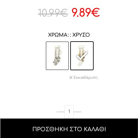
9.89
€
10.99
€
ΧΡΏΜΑ
: ΧΡΥΣΌ
Εκκαθάριση
ΠΡΟΣΘΉΚΗ ΣΤΟ ΚΑΛΆΘΙ