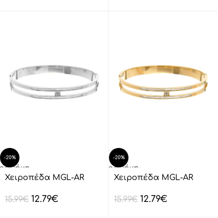
-20%
-20%
οσθήκη
Προσθήκη
ο
στο
Χειροπέδα MGL-AR
Χειροπέδα MGL-AR
λάθι
καλάθι
3038-1
3038-1
12.79
€
12.79
€
15.99
€
15.99
€