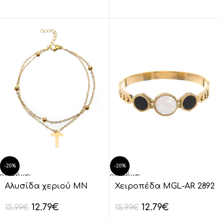
-20%
-20%
οσθήκη
Προσθήκη
ο
στο
Αλυσίδα χεριού MN
Χειροπέδα MGL-AR 2892
λάθι
καλάθι
4324-60
12.79
€
12.79
€
15.99
€
15.99
€