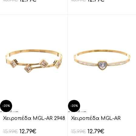
-20%
-20%
οσθήκη
Προσθήκη
ο
στο
Χειροπέδα MGL-AR 2948
Χειροπέδα MGL-AR
λάθι
καλάθι
3045
12.79
€
12.79
€
15.99
€
15.99
€