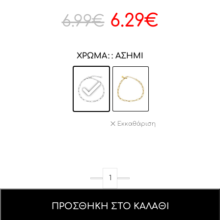
6.29
€
6.99
€
ΧΡΏΜΑ
: ΑΣΗΜΊ
Εκκαθάριση
ΠΡΟΣΘΉΚΗ ΣΤΟ ΚΑΛΆΘΙ