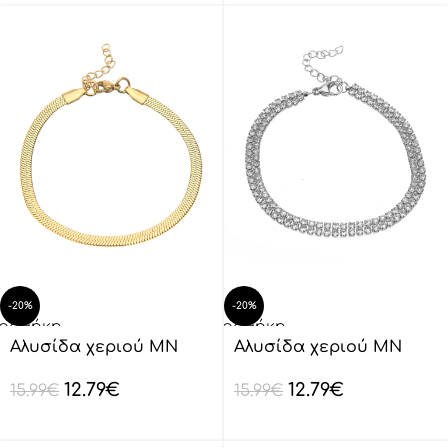
-20%
-20%
οσθήκη
Προσθήκη
ο
στο
Αλυσίδα χεριού MN
Αλυσίδα χεριού MN
λάθι
καλάθι
4324-37
4324-39
12.79
€
12.79
€
15.99
€
15.99
€