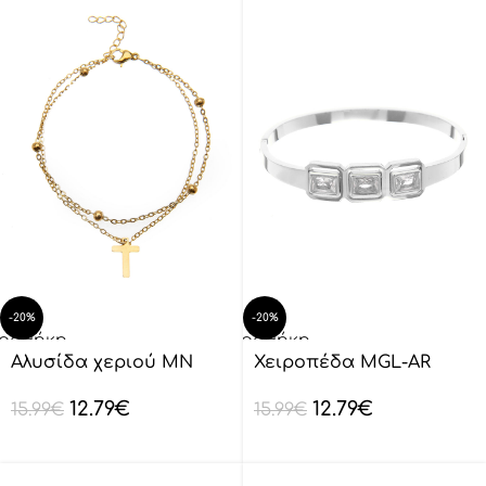
-20%
-20%
οσθήκη
Προσθήκη
ο
στο
Αλυσίδα χεριού MN
Χειροπέδα MGL-AR
λάθι
καλάθι
4324-60
2924
12.79
€
12.79
€
15.99
€
15.99
€