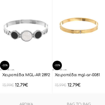
-20%
-20%
οσθήκη
Προσθήκη
ο
στο
Χειροπέδα MGL-AR 2892
Χειροπέδα mgl-ar-0081
λάθι
καλάθι
12.79
€
12.79
€
15.99
€
15.99
€
ARDIKA
BAG TO BAG